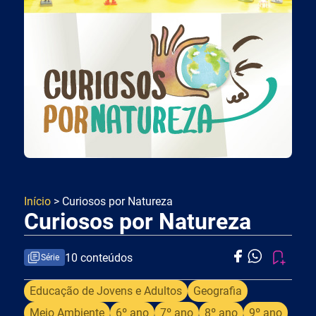
Início
> Curiosos por Natureza
Curiosos por Natureza
10 conteúdos
Série
Educação de Jovens e Adultos
Geografia
Meio Ambiente
6º ano
7º ano
8º ano
9º ano