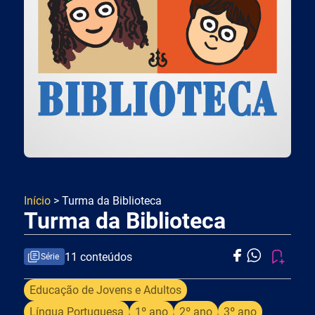
Início
> Turma da Biblioteca
Turma da Biblioteca
11 conteúdos
Série
Educação de Jovens e Adultos
Língua Portuguesa
1º ano
2º ano
3º ano