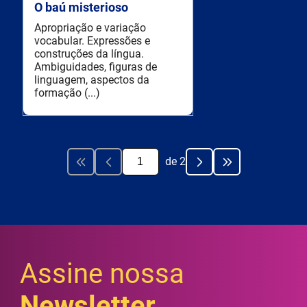
O baú misterioso
Apropriação e variação
vocabular. Expressões e
construções da língua.
Ambiguidades, figuras de
linguagem, aspectos da
formação (...)
de
2
Assine nossa
Newsletter