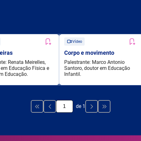
Vídeo
eiras
Corpo e movimento
te: Renata Meirelles,
Palestrante: Marco Antonio
em Educação Física e
Santoro, doutor em Educação
em Educação.
Infantil.
de
1