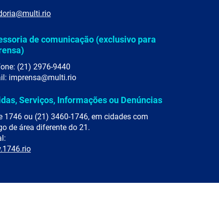
doria@multi.rio
essoria de comunicação (exclusivo para
rensa)
fone: (21) 2976-9440
il: imprensa@multi.rio
idas, Serviços, Informações ou Denúncias
e 1746 ou (21) 3460-1746, em cidades com
go de área diferente do 21.
l:
1746.rio