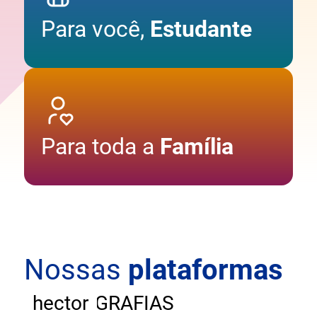
Para você,
Estudante
Para toda a
Família
Nossas
plataformas
ANDAR
CARTOGRAFIAS
hector