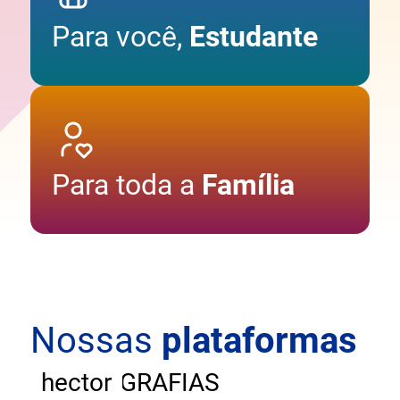
Para você,
Estudante
Para toda a
Família
Nossas
plataformas
ANDAR
CARTOGRAFIAS
hector