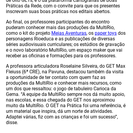
de oito GETs, e o da plataforma Cartografias de Boas
Práticas da Rede, com o convite para que os presentes
inscrevam suas boas práticas nos editais abertos.
Ao final, os professores participantes do encontro
puderam conhecer mais das produções da MultiRio,
como o kit do projeto
Meias Aventuras
, os
paper toys
dos
personagens Rioeduca e as publicações de diversas
séries audiovisuais curriculares; os estúdios de gravação
e o novo laboratório MultiRio, um espaço maker que vai
receber as oficinas e formações para os professores.
A professora articuladora Roselaine Silveira, do GET Max
Fleiuss (6ª CRE), na Pavuna, destacou também da visita
a oportunidade de ter contato com quem faz as
produções da MultiRio e conhecer mais recursos, como
um dos que ressaltou: o jogo de tabuleiro Carioca da
Gema. “A equipe da MultiRio sempre nos dá muito apoio,
nas escolas, e essa chegada do GET nos aproximou
muito da MultiRio. O GET na Prática foi uma referência, é
um material que inspira, dá um norte de atividades.
Adaptei várias, fiz com as crianças e foi um sucesso”,
disse.