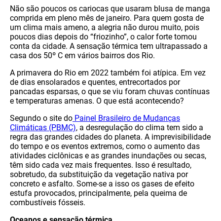
Não são poucos os cariocas que usaram blusa de manga
comprida em pleno mês de janeiro. Para quem gosta de
um clima mais ameno, a alegria não durou muito, pois
poucos dias depois do “friozinho”, o calor forte tomou
conta da cidade. A sensação térmica tem ultrapassado a
casa dos 50º C em vários bairros dos Rio.
A primavera do Rio em 2022 também foi atípica. Em vez
de dias ensolarados e quentes, entrecortados por
pancadas esparsas, o que se viu foram chuvas contínuas
e temperaturas amenas. O que está acontecendo?
Segundo o site do
Painel Brasileiro de Mudanças
Climáticas (PBMC)
, a desregulação do clima tem sido a
regra das grandes cidades do planeta. A imprevisibilidade
do tempo e os eventos extremos, como o aumento das
atividades ciclônicas e as grandes inundações ou secas,
têm sido cada vez mais frequentes. Isso é resultado,
sobretudo, da substituição da vegetação nativa por
concreto e asfalto. Some-se a isso os gases de efeito
estufa provocados, principalmente, pela queima de
combustíveis fósseis.
Oceanos e sensação térmica