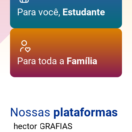
Para você,
Estudante
Para toda a
Família
Nossas
plataformas
ANDAR
CARTOGRAFIAS
hector