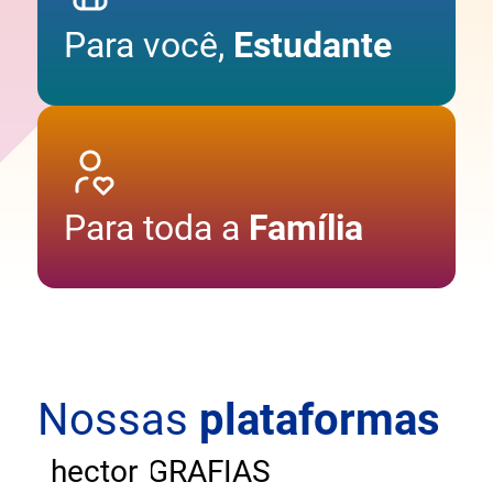
Para você,
Estudante
Para toda a
Família
Nossas
plataformas
ANDAR
CARTOGRAFIAS
hector