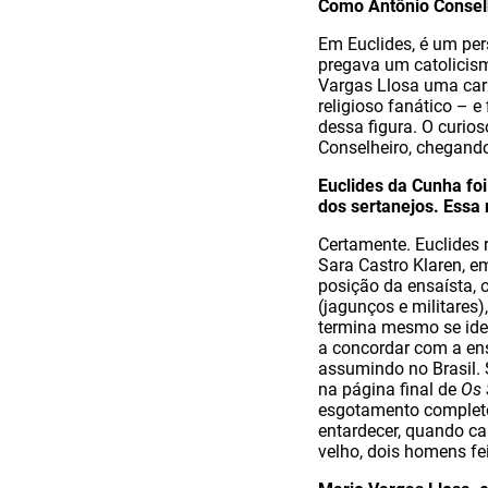
Como Antônio Conselh
Em Euclides, é um pe
pregava um catolicism
Vargas Llosa uma cari
religioso fanático – 
dessa figura. O curio
Conselheiro, chegando
Euclides da Cunha f
dos sertanejos. Essa
Certamente. Euclides 
Sara Castro Klaren, 
posição da ensaísta, 
(jagunços e militare
termina mesmo se iden
a concordar com a ens
assumindo no Brasil. S
na página final de
Os 
esgotamento completo.
entardecer, quando c
velho, dois homens fe