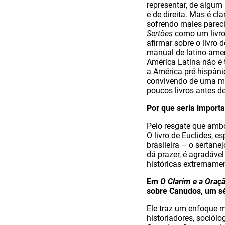
representar, de algu
e de direita. Mas é c
sofrendo males pareci
Sertões
como um livro 
afirmar sobre o livro
manual de latino-ameri
América Latina não é 
a América pré-hispân
convivendo de uma mane
poucos livros antes d
Por que seria importa
Pelo resgate que ambo
O livro de Euclides, 
brasileira – o sertan
dá prazer, é agradável
históricas extremamen
Em
O Clarim e a Oraç
sobre Canudos, um sé
Ele traz um enfoque m
historiadores, sociólog