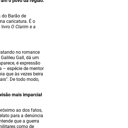
oram o povo da região.
a do Barão de
a caricatura. É o
 livro
O Clarim e a
tratando no romance
 Galileu Gall, dá um
parece, é expressão
va – espécie de mentor
ia que às vezes beira
ais". De todo modo,
visão mais imparcial
próximo ao dos fatos,
relato para a denúncia
ntende que a guerra
militares como de