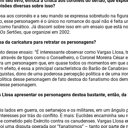
m seu livro, enfoca a crítica aos coronéis do sertão, que expl
visões diversas sobre isso?
losa aos coronéis e a seu mando se expressa sobretudo na figur
, esse personagem é o único no romance do qual não é feita um
 como fanático. Já discorri sobre isso em um ensaio que está no
Os Sertões
, que organizei em 2002.
a da caricatura para retratar os personagens?
to desse ensaio: “É interessante observar como Vargas Llosa, 
 através de tipos como o Conselheiro, o Coronel Moreira César e
ra um personagem que, em quase todos os momentos em que a
m efeito, é essa a principal característica do Barão de Canabra
quistas, dono de uma poderosa percepção política e de uma iron
política desse personagem de fato destoa do fanatismo dos dem
desse personagem.
 Llosa apresentar os personagens destoa bastante, então, da 
is lados em guerra, os sertanejos e os militares, em um ângulo 
nteresses por trás do conflito. E mais: Euclides encaminha seu 
e cometido pelo Exército contra os canudenses. Vargas Llosa e
foi uma disputa operada por “fanatismos” – tanto por parte de 