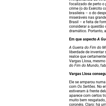
focalizado de perto o
crime (o do Exército
brasileira – o do desp
miseráveis nas grande
Brasil – e feita de for
considerar a questão d
dramático. Portanto, a
Em que aspecto
A Gu
A Guerra do Fim do 
liberdade de inventar
realce que certament
Vargas Llosa, mesmo
do Fim do Mundo
, fa
Vargas Llosa consegui
Ele se amparou numa 
com
Os Sertões
. No e
estiveram à frente del
aparece com certos tr
muito bem resgatado, a
coronéis. Claro: há u