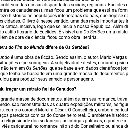
 problema das nossas disparidades sociais, regionais. Euclide
 contra os canudenses), mas fixou um problema que está na for
rezo histórico às populações interioranas do país, que hoje se d
s cidades. O livro é, nesse sentido, uma das mais importantes i
ma crítica, incisiva, logo que se inicia a nossa República. Além d
o estilo literário de Euclides. É visível em
Os Sertões
uma mistura
lém de obra de ciência, ficou como obra literária.
erra do Fim do Mundo
difere de
Os Sertões
?
Mundo
é uma obra de ficção. Sendo assim, o autor, Mario Vargas 
 situações e personagens. A subjetividade destes, o mundo psic
e não tem em
Os Sertões
, que se baseia em dados científicos jorn
 que tenha se baseado em uma grande massa de documentos p
bulou para produzir seus enredo e personagens.
u traçar um retrato fiel de Canudos?
grande massa de documentos, além de, em seu romance, travar
nredo, são reconstituídas as quatro expedições militares, as figu
as, como o coronel Moreira César. O Conselheiro, embora caricat
aços parecidos com os do Conselheiro real. O ambiente histórico
 religiosidade dos sertanejos, as intrigas políticas, o poder e
m viés caricatural no romance, não só do Conselheiro ou ainda d