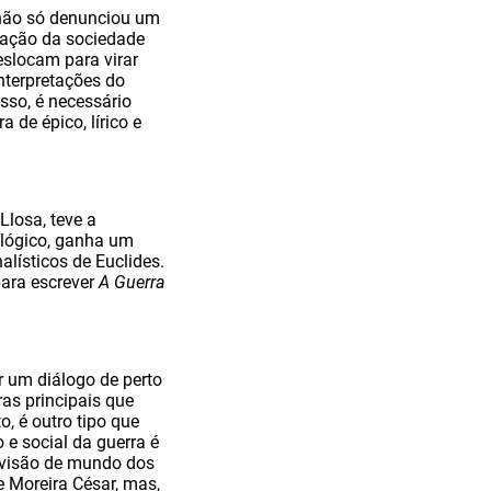
s não só denunciou um
mação da sociedade
eslocam para virar
nterpretações do
isso, é necessário
 de épico, lírico e
Llosa, teve a
ológico, ganha um
alísticos de Euclides.
ara escrever
A Guerra
 um diálogo de perto
ras principais que
o, é outro tipo que
 e social da guerra é
 a visão de mundo dos
e Moreira César, mas,