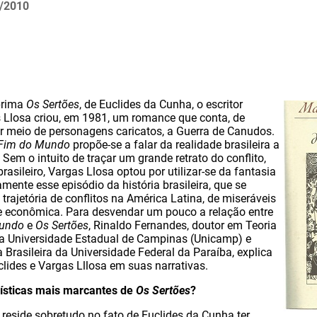
/2010
prima
Os Sertões
, de Euclides da Cunha, o escritor
 Llosa criou, em 1981, um romance que conta, de
or meio de personagens caricatos, a Guerra de Canudos.
 Fim do Mundo
propõe-se a falar da realidade brasileira a
 Sem o intuito de traçar um grande retrato do conflito,
brasileiro, Vargas Llosa optou por utilizar-se da fantasia
amente esse episódio da história brasileira, que se
rajetória de conflitos na América Latina, de miseráveis
ca e econômica. Para desvendar um pouco a relação entre
Mundo
e
Os Sertões
, Rinaldo Fernandes, doutor em Teoria
pela Universidade Estadual de Campinas (Unicamp) e
a Brasileira da Universidade Federal da Paraíba, explica
clides e Vargas Lllosa em suas narrativas.
rísticas mais marcantes de
Os Sertões
?
 reside sobretudo no fato de Euclides da Cunha ter