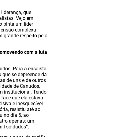
liderança, que
listas. Vejo em
o
pinta um líder
dimensão complexa
m grande respeito pelo
comovendo com a luta
nudos. Para a ensaísta
lo que se depreende da
as de uns e de outros
nidade de Canudos,
 institucional. Tendo
 face que ela estava
isiva e inesquecível
ia, resistiu até ao
 no dia 5, ao
uatro apenas: um
mil soldados”.