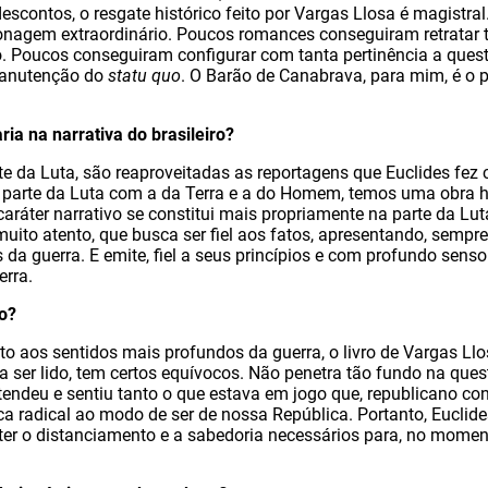
escontos, o resgate histórico feito por Vargas Llosa é magistral
nagem extraordinário. Poucos romances conseguiram retratar t
o. Poucos conseguiram configurar com tanta pertinência a que
 manutenção do
statu quo
. O Barão de Canabrava, para mim, é o 
ia na narrativa do brasileiro?
rte da Luta, são reaproveitadas as reportagens que Euclides fe
 parte da Luta com a da Terra e a do Homem, temos uma obra h
O caráter narrativo se constitui mais propriamente na parte da Lu
 muito atento, que busca ser fiel aos fatos, apresentando, semp
 da guerra. E emite, fiel a seus princípios e com profundo senso
erra.
o?
to aos sentidos mais profundos da guerra, o livro de Vargas Llos
na ser lido, tem certos equívocos. Não penetra tão fundo na ques
ntendeu e sentiu tanto o que estava em jogo que, republicano co
ca radical ao modo de ser de nossa República. Portanto, Euclid
 ter o distanciamento e a sabedoria necessários para, no moment