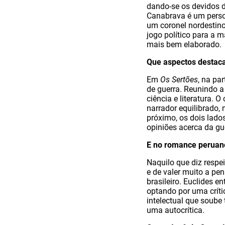
dando-se os devidos d
Canabrava é um perso
um coronel nordestin
jogo político para a
mais bem elaborado.
Que aspectos destacar
Em
Os Sertões
, na pa
de guerra. Reunindo a
ciência e literatura. 
narrador equilibrado,
próximo, os dois lados
opiniões acerca da gu
E no romance peruan
Naquilo que diz respei
e de valer muito a pe
brasileiro. Euclides e
optando por uma críti
intelectual que soube
uma autocrítica.