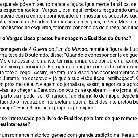
a que ele põe em seu romance a figura, igualmente fanática, de G
 esquerda radical. Vargas Llosa, aqui, embora resgatando uma
upação com a contemporaneidade, em mostrar os supostos eq
enta, como a do Sendero Luminoso em seu país, o Peru. Mas o r
anatismos de esquerda, também condena os de direita, as ditad
o Vargas Llosa prestou homenagem a Euclides da Cunha?
personagem de
A Guerra do Fim do Mundo
, remete à figura de Eu
nha tese de Doutorado, disse: “Quando é correspondente de gue
Moreira César, o jornalista termina amparado por Jurema, ex-mu
um circo já arruinado. É amparado porque, com os bombardeios
a tateia, cego". Assim, ele terá uma visão dos acontecimentos a 
 Jurema lhe descreve – já que a sua visão ficou "estilhaçada". 
m próximo dele. A viagem do jornalista, assim, alegoriza a apr
. Mas, ao chegar a Canudos, os óculos se quebram – e o jornalis
perto sem poder ver. O narrador, ao chamá-lo de míope, depõe 
gando-o incapaz de interpretar a guerra. Euclides interpretou b
íope”. Foi fiel aos seus próprios princípios.
 se interessado pelo livro de Euclides pelo fato de que remete 
eu interesse?
r um romance histórico, gênero com grande tradição na literatu