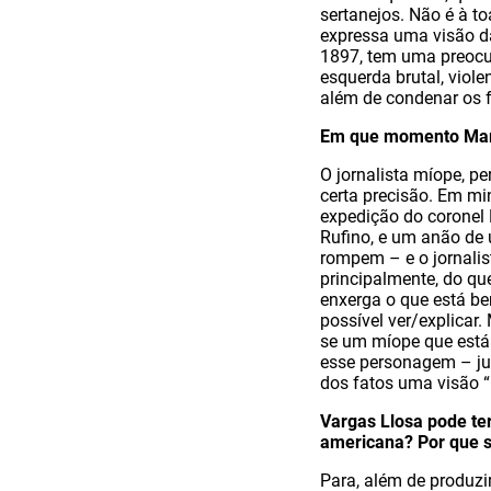
sertanejos. Não é à to
expressa uma visão da
1897, tem uma preoc
esquerda brutal, viol
além de condenar os f
Em que momento Mari
O jornalista míope, 
certa precisão. Em mi
expedição do coronel 
Rufino, e um anão de 
rompem – e o jornalist
principalmente, do que
enxerga o que está be
possível ver/explicar
se um míope que está 
esse personagem – jul
dos fatos uma visão “m
Vargas Llosa pode ter
americana? Por que s
Para, além de produzi