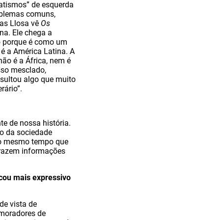
natismos” de esquerda
roblemas comuns,
gas Llosa vê
Os
na. Ele chega a
udo porque é como um
 é a América Latina. A
ão é a África, nem é
sso mesclado,
esultou algo que muito
rário”.
e de nossa história.
ão da sociedade
, ao mesmo tempo que
, trazem informações
ficou mais expressivo
de vista de
m moradores de