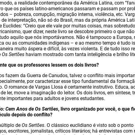
m modo, a realidade contemporânea da América Latina, com “fa
laro que os países latino-americanos passaram e passam por p
dos – pobreza, corrupção, migração interna, violência, etc. Var
de interpretação, não só do Brasil, mas da própria América Lati
 de Euclides: “Creio que ele vale por muitas coisas, mas sobret
canismo, quer dizer, neste livro se descobre primeiro o que não
tudo aquilo que nós importávamos. Não é tampouco a Europa, n
ica ou as comunidades indígenas – e ao mesmo tempo é tudo i
ira muito áspera e difícil, às vezes violenta. E de tudo isso r
e
Os Sertões
haviam mostrado com tanta inteligência e brilho lite
nte que os professores lessem os dois livros?
s fazem da Guerra de Canudos, talvez o conflito mais important
especialmente, por caracterizar esse tipo fundamental da formaç
ejo. O romance de Vargas Llosa é certamente instrutivo. Educa
 de ler, move a imaginação do leitor. Os dois livros, em síntese
te importantes para adultos e jovens estudantes.
ão: Cem Anos de Os Sertões
, livro organizado por você, o que 
culo depois do conflito?
últiplo de
Os Sertões
. O clássico euclidiano é visto sob o ponto 
os, escritores, jornalistas, críticos literários; há entrevistas co