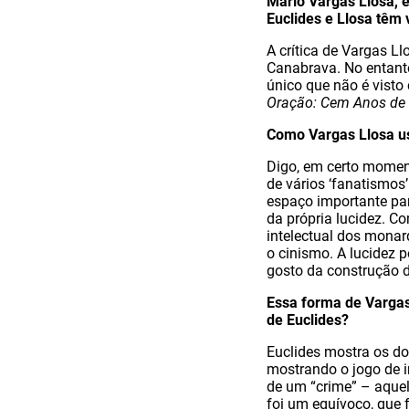
Mario Vargas Llosa, e
Euclides e Llosa têm 
A crítica de Vargas L
Canabrava. No entanto
único que não é visto
Oração: Cem Anos de 
Como Vargas Llosa us
Digo, em certo momen
de vários ‘fanatismos’
espaço importante pa
da própria lucidez. Co
intelectual dos monar
o cinismo. A lucidez 
gosto da construção 
Essa forma de Vargas
de Euclides?
Euclides mostra os do
mostrando o jogo de i
de um “crime” – aquel
foi um equívoco, que 