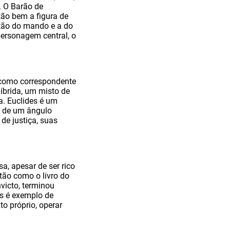
. O Barão de
ão bem a figura de
stão do mando e a do
personagem central, o
z como correspondente
íbrida, um misto de
ta. Euclides é um
re de um ângulo
 de justiça, suas
a, apesar de ser rico
tão como o livro do
nvicto, terminou
es é exemplo de
o próprio, operar