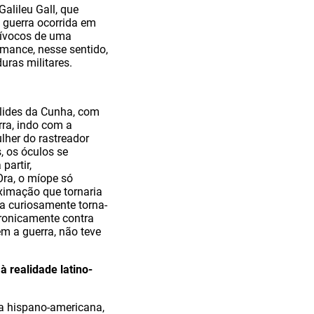
alileu Gall, que
 guerra ocorrida em
uívocos de uma
omance, nesse sentido,
uras militares.
clides da Cunha, com
rra, indo com a
lher do rastreador
, os óculos se
partir,
Ora, o míope só
oximação que tornaria
ta curiosamente torna-
ironicamente contra
em a guerra, não teve
à realidade latino-
ra hispano-americana,