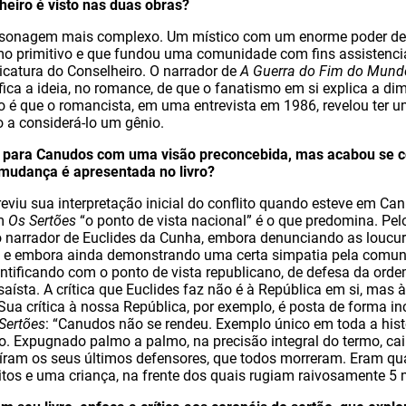
eiro é visto nas duas obras?
rsonagem mais complexo. Um místico com um enorme poder de 
o primitivo e que fundou uma comunidade com fins assistencia
catura do Conselheiro. O narrador de
A Guerra do Fim do Mund
e fica a ideia, no romance, de que o fanatismo em si explica a 
so é que o romancista, em uma entrevista em 1986, revelou ter u
 a considerá-lo um gênio.
oi para Canudos com uma visão preconcebida, mas acabou se 
 mudança é apresentada no livro?
reviu sua interpretação inicial do conflito quando esteve em Ca
em
Os Sertões
“o ponto de vista nacional” é o que predomina. Pe
o narrador de Euclides da Cunha, embora denunciando as loucur
s), e embora ainda demonstrando uma certa simpatia pela comu
tificando com o ponto de vista republicano, de defesa da ordem
aísta. A crítica que Euclides faz não é à República em si, mas à
ua crítica à nossa República, por exemplo, é posta de forma inc
Sertões
: “Canudos não se rendeu. Exemplo único em toda a histór
 Expugnado palmo a palmo, na precisão integral do termo, caiu
aíram os seus últimos defensores, que todos morreram. Eram q
itos e uma criança, na frente dos quais rugiam raivosamente 5 