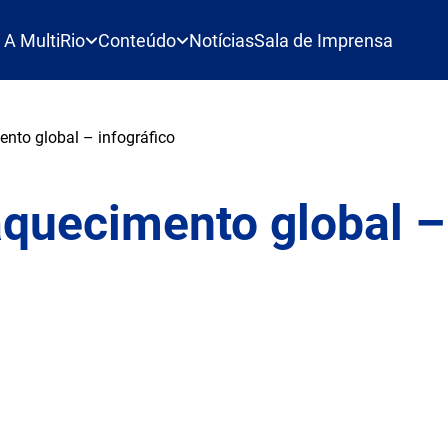
A MultiRio
Conteúdo
Notícias
Sala de Imprensa
ento global – infográfico
 aquecimento global –