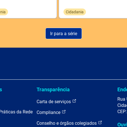
nia
Cidadania
Ir para a série
s
Transparência
End
Rua 
Carta de serviços
Cida
CEP:
Práticas da Rede
Compliance
Conselho e órgãos colegiados
Ouv