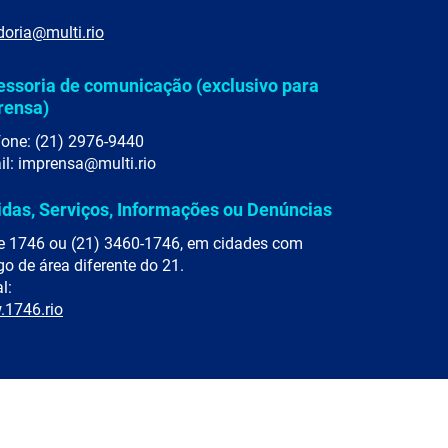
doria@multi.rio
essoria de comunicação (exclusivo para
rensa)
fone: (21) 2976-9440
il: imprensa@multi.rio
idas, Serviços, Informações ou Denúncias
e 1746 ou (21) 3460-1746, em cidades com
go de área diferente do 21.
l:
1746.rio