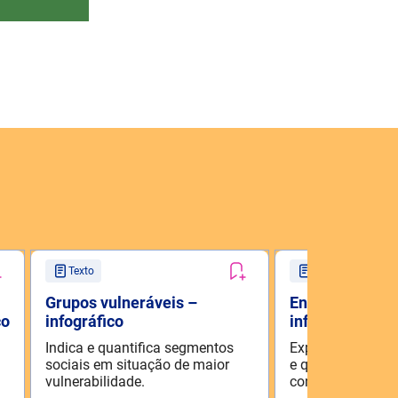
Texto
Texto
Grupos vulneráveis –
Energia renová
co
infográfico
infográfico
Indica e quantifica segmentos
Explica o que é e
sociais em situação de maior
e quantifica sua 
vulnerabilidade.
consumo mundia