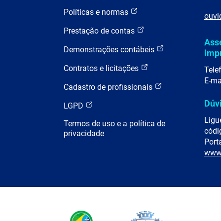
Políticas e normas
ouvi
Prestação de contas
Ass
Demonstrações contábeis
imp
Contratos e licitações
Tele
E-ma
Cadastro de profissionais
Dúv
LGPD
Ligu
Termos de uso e a política de
códi
privacidade
Porta
www.