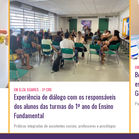
EM
B
e
EM ELZA SOARES - 3ª CRE
G
Experiência de diálogo com os responsáveis
Pa
dos alunos das turmas do 1º ano do Ensino
Fundamental
Práticas integradas de assistentes sociais, professores e psicólogos