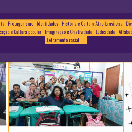
sta
Protagonismo
Identidades
História e Cultura Afro-brasileira
Div
cação e Cultura popular
Imaginação e Criatividade
Ludicidade
Alfabet
Letramento racial
+