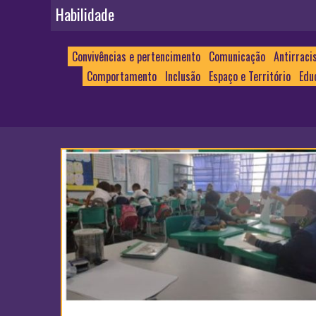
Habilidade
Convivências e pertencimento
Comunicação
Antirraci
Comportamento
Inclusão
Espaço e Território
Edu