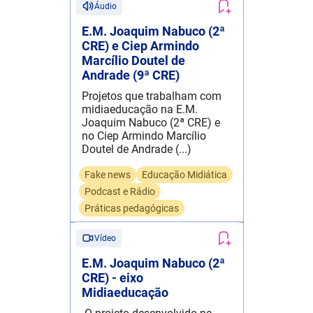
Áudio
E.M. Joaquim Nabuco (2ª
CRE) e Ciep Armindo
Marcílio Doutel de
Andrade (9ª CRE)
Projetos que trabalham com
midiaeducação na E.M.
Joaquim Nabuco (2ª CRE) e
no Ciep Armindo Marcílio
Doutel de Andrade (...)
Fake news
Educação Midiática
Podcast e Rádio
Práticas pedagógicas
Vídeo
E.M. Joaquim Nabuco (2ª
CRE) - eixo
Midiaeducação