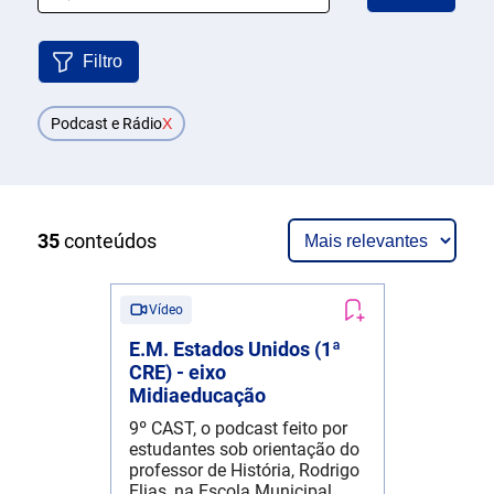
Filtro
Podcast e Rádio
X
35
conteúdos
Vídeo
E.M. Estados Unidos (1ª
CRE) - eixo
Midiaeducação
9º CAST, o podcast feito por
estudantes sob orientação do
professor de História, Rodrigo
Elias, na Escola Municipal