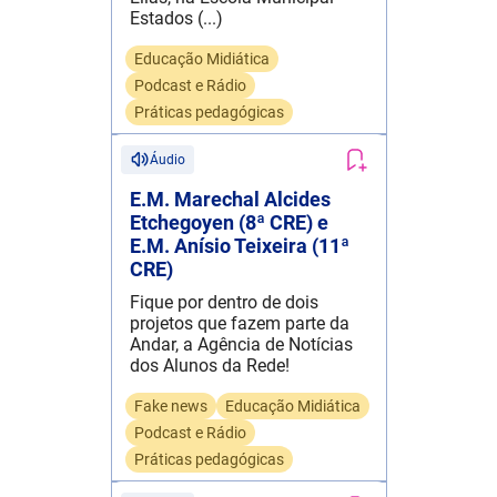
Estados (...)
Educação Midiática
Podcast e Rádio
Práticas pedagógicas
Áudio
E.M. Marechal Alcides
Etchegoyen (8ª CRE) e
E.M. Anísio Teixeira (11ª
CRE)
Fique por dentro de dois
projetos que fazem parte da
Andar, a Agência de Notícias
dos Alunos da Rede!
Fake news
Educação Midiática
Podcast e Rádio
Práticas pedagógicas