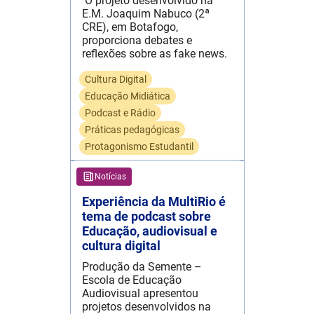
O projeto desenvolvido na
E.M. Joaquim Nabuco (2ª
CRE), em Botafogo,
proporciona debates e
reflexões sobre as fake news.
Cultura Digital
Educação Midiática
Podcast e Rádio
Práticas pedagógicas
Protagonismo Estudantil
Notícias
Experiência da MultiRio é
tema de podcast sobre
Educação, audiovisual e
cultura digital
Produção da Semente –
Escola de Educação
Audiovisual apresentou
projetos desenvolvidos na