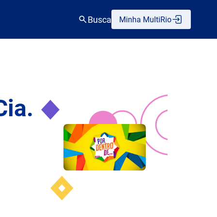
Busca
Minha MultiRio
Cia.