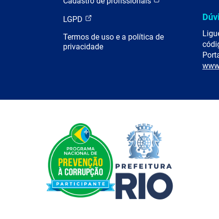
Cadastro de profissionais
Dúv
LGPD
Ligu
Termos de uso e a política de
códi
privacidade
Porta
www.