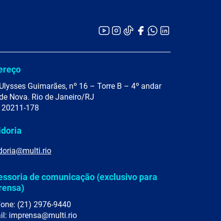
ereço
Ulysses Guimarães, nº 16 – Torre B – 4º andar
de Nova. Rio de Janeiro/RJ
 20211-178
idoria
doria@multi.rio
essoria de comunicação (exclusivo para
rensa)
fone: (21) 2976-9440
il: imprensa@multi.rio