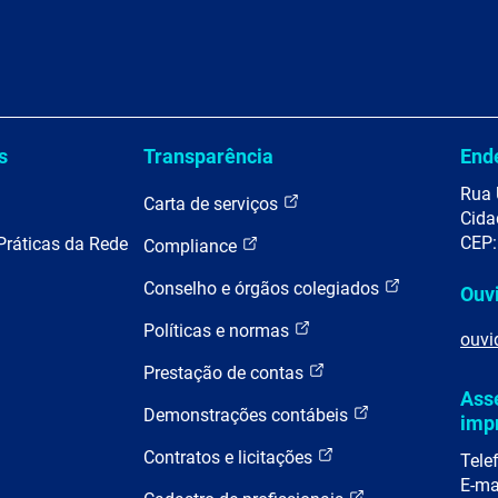
s
Transparência
End
Rua 
Carta de serviços
Cida
CEP:
Práticas da Rede
Compliance
Conselho e órgãos colegiados
Ouv
Políticas e normas
ouvi
Prestação de contas
Ass
Demonstrações contábeis
imp
Contratos e licitações
Tele
E-ma