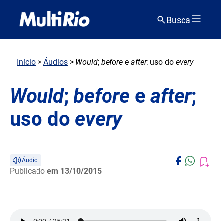
Busca
Início
>
Áudios
>
Would
;
before
e
after
; uso do
every
Would
;
before
e
after
;
uso do
every
Áudio
Publicado
em 13/10/2015