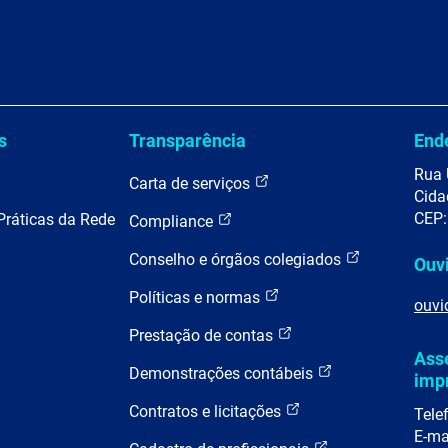
s
Transparência
End
Rua 
Carta de serviços
Cida
CEP:
Práticas da Rede
Compliance
Conselho e órgãos colegiados
Ouv
Políticas e normas
ouvi
Prestação de contas
Ass
Demonstrações contábeis
imp
Contratos e licitações
Tele
E-ma