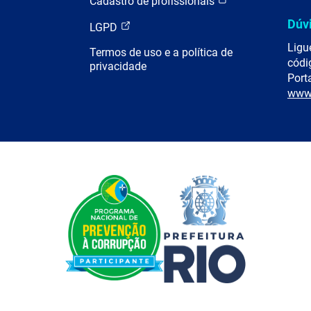
Cadastro de profissionais
Dúv
LGPD
Ligu
Termos de uso e a política de
códi
privacidade
Porta
www.