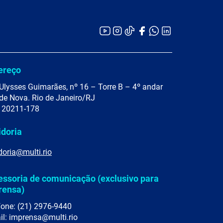
ereço
Ulysses Guimarães, nº 16 – Torre B – 4º andar
de Nova. Rio de Janeiro/RJ
 20211-178
idoria
doria@multi.rio
essoria de comunicação (exclusivo para
rensa)
fone: (21) 2976-9440
il: imprensa@multi.rio