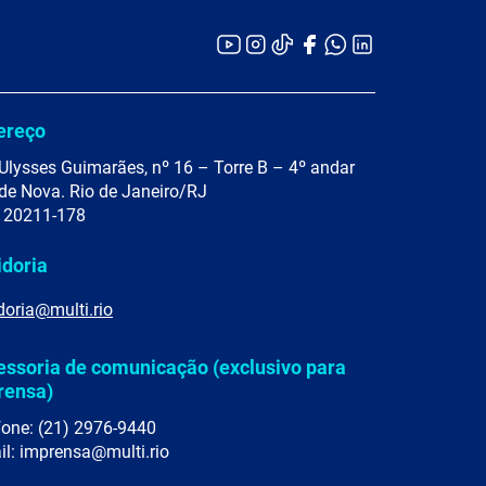
ereço
Ulysses Guimarães, nº 16 – Torre B – 4º andar
de Nova. Rio de Janeiro/RJ
 20211-178
idoria
doria@multi.rio
essoria de comunicação (exclusivo para
rensa)
fone: (21) 2976-9440
il: imprensa@multi.rio