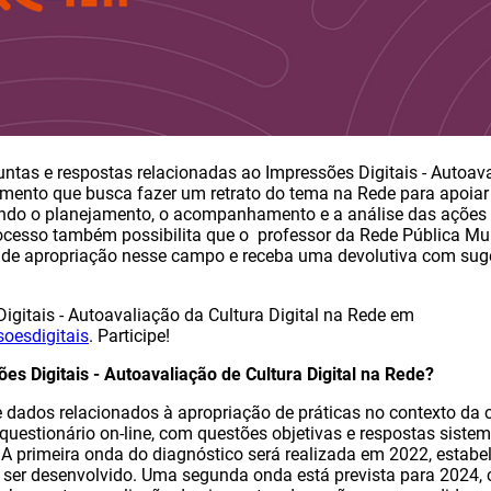
ntas e respostas relacionadas ao Impressões Digitais - Autoav
rumento que busca fazer um retrato do tema na Rede para apoiar 
ando o planejamento, o acompanhamento e a análise das ações 
cesso também possibilita que o professor da Rede Pública Mun
l de apropriação nesse campo e receba uma devolutiva com suge
igitais - Autoavaliação da Cultura Digital na Rede em
oesdigitais
. Participe!
ões Digitais - Autoavaliação de Cultura Digital na Rede?
dados relacionados à apropriação de práticas no contexto da cul
questionário on-line, com questões objetivas e respostas siste
s. A primeira onda do diagnóstico será realizada em 2022, esta
a ser desenvolvido. Uma segunda onda está prevista para 2024, 