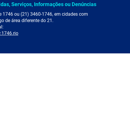
idas, Serviços, Informações ou Denúncias
e 1746 ou (21) 3460-1746, em cidades com
go de área diferente do 21.
l:
1746.rio