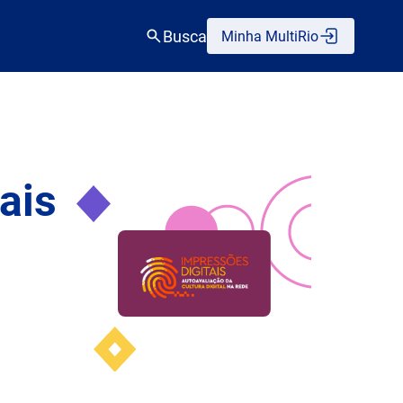
Busca
Minha MultiRio
ais