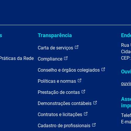
s
Transparência
End
Rua 
Carta de serviços
Cida
CEP:
Práticas da Rede
Compliance
Conselho e órgãos colegiados
Ouv
Políticas e normas
ouvi
Prestação de contas
Ass
Demonstrações contábeis
imp
Contratos e licitações
Tele
E-ma
Cadastro de profissionais