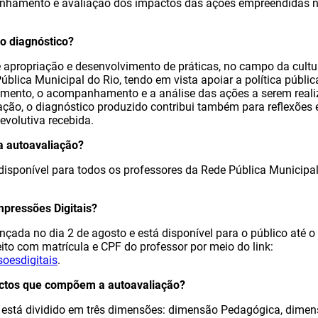
nhamento e avaliação dos impactos das ações empreendidas n
 do diagnóstico?
de apropriação e desenvolvimento de práticas, no campo da cultura
blica Municipal do Rio, tendo em vista apoiar a política públic
amento, o acompanhamento e a análise das ações a serem real
ão, o diagnóstico produzido contribui também para reflexões e
devolutiva recebida.
a autoavaliação?
disponível para todos os professores da Rede Pública Municipal
mpressões Digitais?
nçada no dia 2 de agosto e está disponível para o público até o
eito com matrícula e CPF do professor por meio do link:
oesdigitais
.
ectos que compõem a autoavaliação?
s está dividido em três dimensões: dimensão Pedagógica, dime