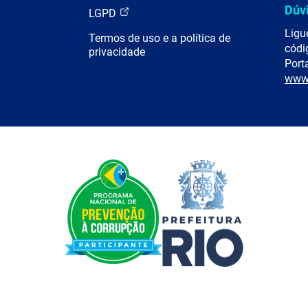
Dúv
LGPD
Ligu
Termos de uso e a política de
códi
privacidade
Porta
www.