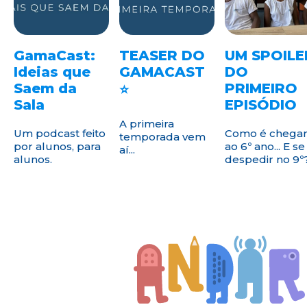
GamaCast:
TEASER DO
UM SPOILE
Ideias que
GAMACAST
DO
Saem da
PRIMEIRO
⭐
Sala
EPISÓDIO
A primeira
Um podcast feito
Como é chega
temporada vem
por alunos, para
ao 6º ano... E se
aí...
alunos.
despedir no 9º